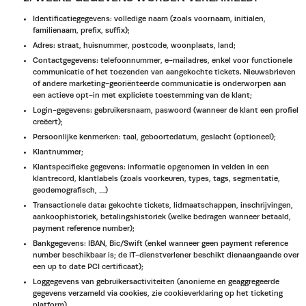
Identificatiegegevens: volledige naam (zoals voornaam, initialen,
familienaam, prefix, suffix);
Adres: straat, huisnummer, postcode, woonplaats, land;
Contactgegevens: telefoonnummer, e-mailadres, enkel voor functionele
communicatie of het toezenden van aangekochte tickets. Nieuwsbrieven
of andere marketing-georiënteerde communicatie is onderworpen aan
een actieve opt-in met expliciete toestemming van de klant;
Login-gegevens: gebruikersnaam, paswoord (wanneer de klant een profiel
creëert);
Persoonlijke kenmerken: taal, geboortedatum, geslacht (optioneel);
Klantnummer;
Klantspecifieke gegevens: informatie opgenomen in velden in een
klantrecord, klantlabels (zoals voorkeuren, types, tags, segmentatie,
geodemografisch, …)
Transactionele data: gekochte tickets, lidmaatschappen, inschrijvingen,
aankoophistoriek, betalingshistoriek (welke bedragen wanneer betaald,
payment reference number);
Bankgegevens: IBAN, Bic/Swift (enkel wanneer geen payment reference
number beschikbaar is; de IT-dienstverlener beschikt dienaangaande over
een up to date PCI certificaat);
Loggegevens van gebruikersactiviteiten (anonieme en geaggregeerde
gegevens verzameld via cookies, zie cookieverklaring op het ticketing
platform).