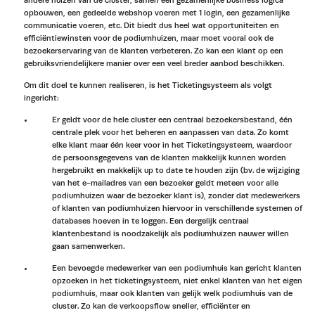
andere huizen van de cluster, samen een gezamenlijke business logica
opbouwen, een gedeelde webshop voeren met 1 login, een gezamenlijke
communicatie voeren, etc. Dit biedt dus heel wat opportuniteiten en
efficiëntiewinsten voor de podiumhuizen, maar moet vooral ook de
bezoekerservaring van de klanten verbeteren. Zo kan een klant op een
gebruiksvriendelijkere manier over een veel breder aanbod beschikken.
Om dit doel te kunnen realiseren, is het Ticketingsysteem als volgt
ingericht:
Er geldt voor de hele cluster een centraal bezoekersbestand, één
centrale plek voor het beheren en aanpassen van data. Zo komt
elke klant maar één keer voor in het Ticketingsysteem, waardoor
de persoonsgegevens van de klanten makkelijk kunnen worden
hergebruikt en makkelijk up to date te houden zijn (bv. de wijziging
van het e-mailadres van een bezoeker geldt meteen voor alle
podiumhuizen waar de bezoeker klant is), zonder dat medewerkers
of klanten van podiumhuizen hiervoor in verschillende systemen of
databases hoeven in te loggen. Een dergelijk centraal
klantenbestand is noodzakelijk als podiumhuizen nauwer willen
gaan samenwerken.
Een bevoegde medewerker van een podiumhuis kan gericht klanten
opzoeken in het ticketingsysteem, niet enkel klanten van het eigen
podiumhuis, maar ook klanten van gelijk welk podiumhuis van de
cluster. Zo kan de verkoopsflow sneller, efficiënter en