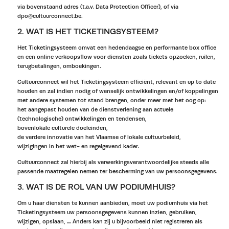
via bovenstaand adres (t.a.v. Data Protection Officer), of via
dpo@cultuurconnect.be.
2. WAT IS HET TICKETINGSYSTEEM?
Het Ticketingsysteem omvat een hedendaagse en performante box office
en een online verkoopsflow voor diensten zoals tickets opzoeken, ruilen,
terugbetalingen, omboekingen.
Cultuurconnect wil het Ticketingsysteem efficiënt, relevant en up to date
houden en zal indien nodig of wenselijk ontwikkelingen en/of koppelingen
met andere systemen tot stand brengen, onder meer met het oog op:
het aangepast houden van de dienstverlening aan actuele
(technologische) ontwikkelingen en tendensen,
bovenlokale culturele doeleinden,
de verdere innovatie van het Vlaamse of lokale cultuurbeleid,
wijzigingen in het wet- en regelgevend kader.
Cultuurconnect zal hierbij als verwerkingsverantwoordelijke steeds alle
passende maatregelen nemen ter bescherming van uw persoonsgegevens.
3. WAT IS DE ROL VAN UW PODIUMHUIS?
Om u haar diensten te kunnen aanbieden, moet uw podiumhuis via het
Ticketingsysteem uw persoonsgegevens kunnen inzien, gebruiken,
wijzigen, opslaan, .... Anders kan zij u bijvoorbeeld niet registreren als