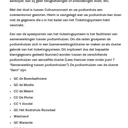
aankoper, kan zij geen terugbetalingen of omboekingen doen, etc.
Met dat doel is tussen Cultuurconnect en uw podiumhuis een
overeenkomst gesloten. Hierin is vastgelegd wat uw podiumhuis kan doen
met de gegevens die u in het kader van het Ticketingsysteem hebt
verstrekt.
Een van de speerpunten van het ticketingsysteem is het faciliteren van
samenwerkingen tussen podiumhuizen. Om die reden groeperen de
podiumhuizen zich in een (samenwerkings)cluster en maken ze als cluster
gebruik van het ticketingsysteem. Dit impliceert dus dat bepaalde
klantgegevens gedeeld (kunnen) worden tussen de verschillende
podiumhuizen van eenzelfde cluster (Lees hierover meer onder punt 7
“Samenwerking tussen podiumhuizen”). De podiumhuizen van de cluster
“Gent” zijn:
GC de Boesdaalhoeve
GC de Moelie
CC de Meent
CC De Ploter
CC 't Vondel
GC Het Koetshuis Roosdaal
Westrand
GC Warande