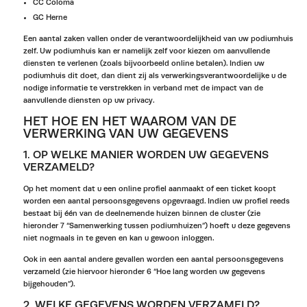
CC Coloma
GC Herne
Een aantal zaken vallen onder de verantwoordelijkheid van uw podiumhuis
zelf. Uw podiumhuis kan er namelijk zelf voor kiezen om aanvullende
diensten te verlenen (zoals bijvoorbeeld online betalen). Indien uw
podiumhuis dit doet, dan dient zij als verwerkingsverantwoordelijke u de
nodige informatie te verstrekken in verband met de impact van de
aanvullende diensten op uw privacy.
HET HOE EN HET WAAROM VAN DE
VERWERKING VAN UW GEGEVENS
1. OP WELKE MANIER WORDEN UW GEGEVENS
VERZAMELD?
Op het moment dat u een online profiel aanmaakt of een ticket koopt
worden een aantal persoonsgegevens opgevraagd. Indien uw profiel reeds
bestaat bij één van de deelnemende huizen binnen de cluster (zie
hieronder 7 “Samenwerking tussen podiumhuizen”) hoeft u deze gegevens
niet nogmaals in te geven en kan u gewoon inloggen.
Ook in een aantal andere gevallen worden een aantal persoonsgegevens
verzameld (zie hiervoor hieronder 6 “Hoe lang worden uw gegevens
bijgehouden”).
2. WELKE GEGEVENS WORDEN VERZAMELD?