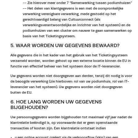
-- Zie hierover meer onder 7 “Samenwerking tussen podiumhuizen”
-- Het delen van klantgegevens is een met de oorspronkelijke
verwerking verenigbare verwerking, mede gestoeld op het
gerechtvaardigd belang van Cultuurconnect (als
verwerkingsverantwoordelijke en inrichter van het systeem) en de
podiumhuizen van een cluster om nauwer te gaan samenwerken op
basis van het Ticketingsysteem.
5. WAAR WORDEN UW GEGEVENS BEWAARD?
Alle gegevens die in het kader van het gebruik van het Ticketingsysteem
verzameld worden, worden gehost op een externe locatie binnen de EU in
functie van effectief beheer van het systeem door de IT-leverancier.
Uw gegevens worden niet doorgegeven aan derden, tenzij dit nodig is voor
de beoogde verwerking (zie hierboven: rol van uw podiumhuis, rol van IT-
leverancier van het systeem). Uw gegevens worden niet doorgegeven
buiten de EU.
6. HOE LANG WORDEN UW GEGEVENS
BIJGEHOUDEN?
Uw persoonsgegevens worden bijgehouden tot maximaal vijf jaar nadat de
klantrelatie beëindigd is, op voorwaarde dat er geen openstaande
transacties of kosten zijn. Een klantrelatie ontstaat indien
u een online account creëert via de verkoopsflow (skin) van een