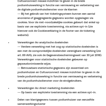
Cultuurconnect nieuwe inzichten te geven in de brede
podiumhuiswerking in functie van vernieuwing en verbetering van
de digitale podiumhuisdiensten voor de klanten
-- Bij het gebruik van het ticketingsysteem kunnen een aantal
anonieme of geaggregeerde gegevens worden opgeslagen via
cookies. Voor de niet-noodzakelijke cookies gebeurt dat enkel op
basis van uw expliciete toestemming, via actieve opt-in (zie
hierover ook de Cookieverklaring in de footer van de ticketing
website).
Verwerkingen ikv analytische doeleinden
-- Verdere verwerking met het oog op statistische doeleinden is
een met de oorspronkelijke doeleinden verenigbare verwerking (zie
art. 89 AVG; zie ook de Gegevensbeschermingswet van 30 juli 2018).
Verwerkingen voor statistische doeleinden gebeuren op
gepseudonimiseerde wijze.
-- Betrouwbare statistische gegevens zijn essentieel om
podiumhuizen en Cultuurconnect nieuwe inzichten te geven in de
brede podiumhuiswerking in functie van vernieuwing en verbetering
van de podiumhuisdiensten voor de eindgebruikers.
Verwerkingen ikv direct marketing doeleinden
-- Op basis van expliciete toestemming via een actieve opt-in.
Delen van klantgegevens tussen podiumhuizen van eenzelfde
samenwerkingscluster