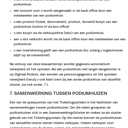
podiumhuis
een account voor u wordt aangemaakt in de back office door een
medewerker van een podiumhuis
u een product (ticket, abonnement, product, donatie) koopt van een
podiumhuis (online of via box office)
u iets koopt via de verkoopsflow (skin) van een podiumhuis
aan u iets verkocht wordt via de back office door een medewerker van een
podiumhuis
u een toestemming geeft aan een podiumhuis (bv. zolang u ingeschreven
blijft op de nieuwsbrief)
Na verloop van deze bewaartermijn worden gegevens automatisch
verwijderd uit het systeem. Als een podiumhuis niet langer aangesloten is
op Digitaal Podium, dan worden uw persoonsgegevens uit het systeem
verwijderd (tenzij u ook klant bent bij een ander podiumhuis van dezelfde
cluster, zie ook onder, 7 ).
7. SAMENWERKING TUSSEN PODIUMHUIZEN
Een van de speerpunten van het Ticketingsysteem is het faciliteren van
samenwerkingen tussen podiumhuizen. Om die reden groeperen de
podiumhuizen zich in een (samenwerkings)cluster en maken ze als cluster
gebruik van het Ticketingsysteem. Op die manier kunnen de podiumhuizen
van eenzelfde cluster samen tickets verkopen, tickets verkopen voor