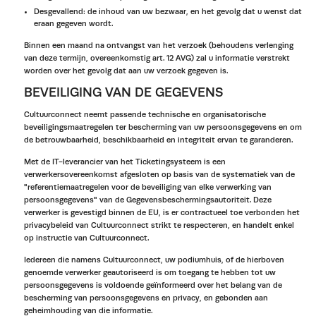
Desgevallend: de inhoud van uw bezwaar, en het gevolg dat u wenst dat
eraan gegeven wordt.
Binnen een maand na ontvangst van het verzoek (behoudens verlenging
van deze termijn, overeenkomstig art. 12 AVG) zal u informatie verstrekt
worden over het gevolg dat aan uw verzoek gegeven is.
BEVEILIGING VAN DE GEGEVENS
Cultuurconnect neemt passende technische en organisatorische
beveiligingsmaatregelen ter bescherming van uw persoonsgegevens en om
de betrouwbaarheid, beschikbaarheid en integriteit ervan te garanderen.
Met de IT-leverancier van het Ticketingsysteem is een
verwerkersovereenkomst afgesloten op basis van de systematiek van de
"referentiemaatregelen voor de beveiliging van elke verwerking van
persoonsgegevens" van de Gegevensbeschermingsautoriteit. Deze
verwerker is gevestigd binnen de EU, is er contractueel toe verbonden het
privacybeleid van Cultuurconnect strikt te respecteren, en handelt enkel
op instructie van Cultuurconnect.
Iedereen die namens Cultuurconnect, uw podiumhuis, of de hierboven
genoemde verwerker geautoriseerd is om toegang te hebben tot uw
persoonsgegevens is voldoende geïnformeerd over het belang van de
bescherming van persoonsgegevens en privacy, en gebonden aan
geheimhouding van die informatie.