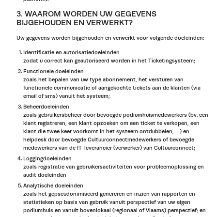
3. WAAROM WORDEN UW GEGEVENS
BIJGEHOUDEN EN VERWERKT?
Uw gegevens worden bijgehouden en verwerkt voor volgende doeleinden:
Identificatie en autorisatiedoeleinden
zodat u correct kan geautoriseerd worden in het Ticketingsysteem;
Functionele doeleinden
zoals het bepalen van uw type abonnement, het versturen van
functionele communicatie of aangekochte tickets aan de klanten (via
email of sms) vanuit het systeem;
Beheerdoeleinden
zoals gebruikersbeheer door bevoegde podiumhuismedewerkers (bv. een
klant registreren, een klant opzoeken om een ticket te verkopen, een
klant die twee keer voorkomt in het systeem ontdubbelen, …) en
helpdesk door bevoegde Cultuurconnectmedewerkers of bevoegde
medewerkers van de IT-leverancier (verwerker) van Cultuurconnect;
Loggingdoeleinden
zoals registratie van gebruikersactiviteiten voor probleemoplossing en
audit doeleinden
Analytische doeleinden
zoals het gepseudonimiseerd genereren en inzien van rapporten en
statistieken op basis van gebruik vanuit perspectief van uw eigen
podiumhuis en vanuit bovenlokaal (regionaal of Vlaams) perspectief; en