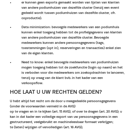
er kunnen geen exports gemaakt worden van lijsten van klanten
van andere podiumhuizen van dezelfde cluster (tenzij een event
gedeeld wordt tussen podiumhuizen van dezelfde cluster, cfr.
coproductie).
Data minimization: bevoegde medewerkers van een podiumhuis
kunnen enkel toegang hebben tot de profielgegevens van klanten
van andere podiumhuizen van dezelfde cluster. Bevoegde
medewerkers kunnen andere persoonsgegevens (tags,
toestemmingen (opt in), reserveringen en transacties) enkel zien
van de eigen klanten.
Need to know: enkel bevoegde medewerkers van podiumhuizen
mogen toegang hebben tot de zoekfunctie (login op naam) en het
is verboden voor die medewerkers om zoekopdrachten te lanceren,
tenzij op vraag van de klant bvb. in het kader van een
verkoopsflow.
HOE LAAT U UW RECHTEN GELDEN?
U hebt altijd het recht om de door u meegedeelde persoonsgegevens
(onder de voorwaarden vermeld in de AVG)
op te vragen en in te kijken (art. 15 AVG), of over te dragen (art. 20 AVG); u
kan in dat kader een volledige export van uw persoonsgegevens in een
gestructureerd, veelgebruikt en machineleesbaar formaat verkrijgen;
te (laten) wijzigen of vervolledigen (art. 16 AVG);